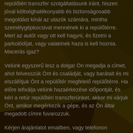
repülőtéri transzfer szolgáltatásunk iránt, hiszen
jóval költséghatékonyabb és biztonságosabb
megoldást kínál az utazók számára, mintha
személygépkocsival mennének ki a repülőtérre.
Mert az autót vagy ott kell hagyni, és fizetni a
parkolódíjat, vagy valakinek haza is kell hoznia.
Macerás igaz?
Velünk egyszerű lesz a dolga! Ön megadja a címet,
ahol felvesszük Önt és családját, vagy barátait és mi
elszállítjuk Önt a repülőtér megfelelő repülőtérre. Ha
előre lefixálja velünk hazaérkezése időpontját, és
kéri a retúr repülőtéri transzferünket, akkor mi várjuk
Önt, amikor megérkezik a gépe, és az Ön által
megadott címre fuvarozzuk.
Kérjen árajánlatot emailben, vagy telefonon