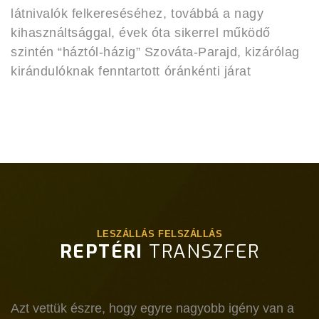
látnivalók felkereséséhez, továbbá a nagy
kihasználtsággal, évek óta sikerrel működő
szintén “háztól-házig” Szováta-Parajd, kizárólag
kirándulóknak fenntartott óránkénti járat
LESZÁLLÁS FELSZÁLLÁS
REPTÉRI
TRANSZFER
Azt vettük észre, hogy egyre nagyobb igény van a