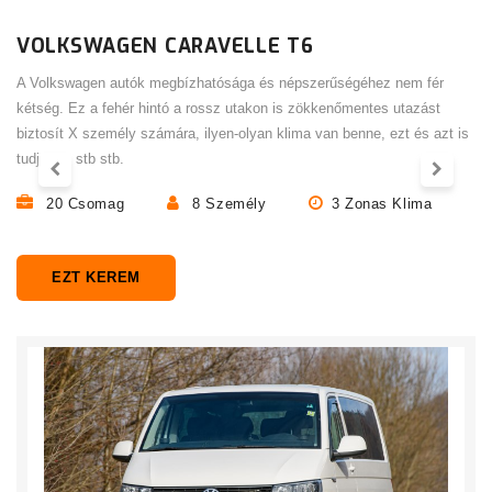
VOLKSWAGEN CARAVELLE T6
A Volkswagen autók megbízhatósága és népszerűségéhez nem fér
kétség. Ez a fehér hintó a rossz utakon is zökkenőmentes utazást
biztosít X személy számára, ilyen-olyan klima van benne, ezt és azt is
tudja stb stb stb.
20 Csomag
8 Személy
3 Zonas Klima
EZT KEREM