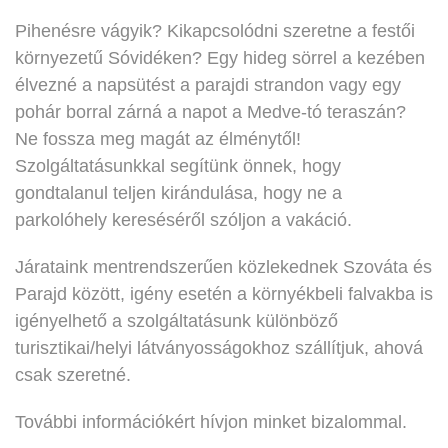
Pihenésre vágyik? Kikapcsolódni szeretne a festői
környezetű Sóvidéken? Egy hideg sörrel a kezében
élvezné a napsütést a parajdi strandon vagy egy
pohár borral zárná a napot a Medve-tó teraszán?
Ne fossza meg magát az élménytől!
Szolgáltatásunkkal segítünk önnek, hogy
gondtalanul teljen kirándulása, hogy ne a
parkolóhely kereséséről szóljon a vakáció.
Járataink mentrendszerűen közlekednek Szováta és
Parajd között, igény esetén a környékbeli falvakba is
igényelhető a szolgáltatásunk különböző
turisztikai/helyi látványosságokhoz szállítjuk, ahová
csak szeretné.
További információkért hívjon minket bizalommal.