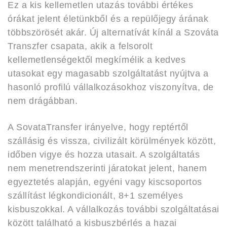
Ez a kis kellemetlen utazás további értékes
órákat jelent életünkből és a repülőjegy árának
többszörösét akár. Új alternatívát kínál a Szováta
Transzfer csapata, akik a felsorolt
kellemetlenségektől megkímélik a kedves
utasokat egy magasabb szolgáltatást nyújtva a
hasonló profilú vállalkozásokhoz viszonyítva, de
nem drágábban.
A SovataTransfer irányelve, hogy reptértől
szállásig és vissza, civilizált körülmények között,
időben vigye és hozza utasait. A szolgáltatás
nem menetrendszerinti járatokat jelent, hanem
egyeztetés alapján, egyéni vagy kiscsoportos
szállítást légkondicionált, 8+1 személyes
kisbuszokkal. A vállalkozás további szolgáltatásai
között található a kisbuszbérlés a hazai