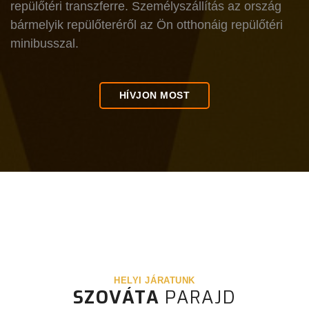
repülőtéri transzferre. Személyszállítás az ország
bármelyik repülőteréről az Ön otthonáig repülőtéri
minibusszal.
HÍVJON MOST
HELYI JÁRATUNK
SZOVÁTA
PARAJD