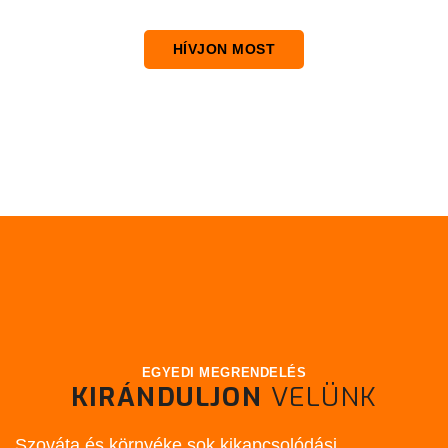
HÍVJON MOST
EGYEDI MEGRENDELÉS
KIRÁNDULJON
VELÜNK
Szováta és környéke sok kikapcsolódási